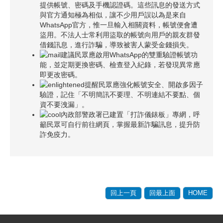
提供帳號、密碼及手機認證碼。這些訊息的發送方式
與官方通知極為相似，讓不少用戶誤以為是來自
WhatsApp官方，惟一旦輸入相關資料，帳號便會遭
盜用。不法人士常利用盜取的帳號向用戶的親友群發
借錢訊息，進行詐騙，導致被害人蒙受金錢損失。
建議民眾應啟用WhatsApp的雙重驗證帳號功
能，並定期更換密碼、檢查登入紀錄，若發現異常應
即更改密碼。
提醒民眾應強化帳號安全、開啟多因子
驗證，記住「不明簡訊不要理、不明連結不要點、個
資不要洩漏」。
內政部警政署已建置「打詐儀錶板」專網，呼
籲民眾可自行前往網頁，掌握最新詐騙訊息，提升防
詐免疫力。
回上一頁
回最上面
HOME
:::