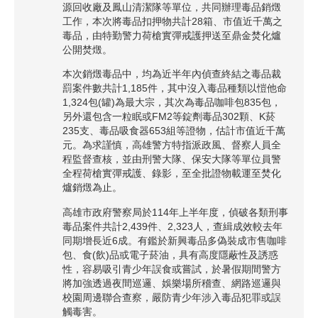
源回收廠及鳳山清潔隊等單位，共同辦理毒品銷燬
工作，本次將毒品扣押物共計28箱、市值近千萬之
毒品，由特勤警力荷槍實彈戒護押送至鼎金焚化爐
公開焚燬。
本次銷燬毒品中，均為近半年內偵查終結之毒品裁
罰案件數共計1,185件，其中沒入毒品種類以愷他命
1,324包(罐)為最大宗，其次為毒品咖啡包835包，
另外還包含一粒眠或FM2等錠劑毒品302顆、K菸
235支、毒品吸食器653組等證物，估計市值近千萬
元。為求謹慎，高雄警方特指派政風、督察人員全
程監督查核，並由刑警大隊、保安大隊等單位員警
全程荷槍實彈戒護、錄影，至全批證物載運至焚化
爐銷燬為止。
高雄市政府警察局於114年上半年度，偵破各類刑事
毒品案件共計2,439件、2,323人，查緝成效較去年
同期增長近6成。有鑑於新興毒品多偽裝成市售咖啡
包、食(飲)品或電子菸油，具有高度隱蔽性及誘惑
性，容易吸引青少年誤食或嘗試，於暑假期間警方
將加強透過夜間巡邏、娛樂場所稽查、網路巡邏與
校園周邊聯合查察，嚴防青少年涉入毒品犯罪或誤
觸毒害。